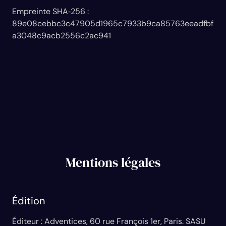
Empreinte SHA‑256 :
89e08cebbc3c47905d1965c7933b9ca85763eeadfbf
a3048c9acb2556c2ac941
Mentions légales
Édition
Éditeur : Adventices, 60 rue François 1er, Paris. SASU