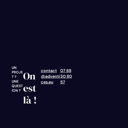
UN
contact
07 68
On
PROJE
@adventi
30 80
T ?
UNE
ces.eu
57
est
QUEST
ION ?
là !